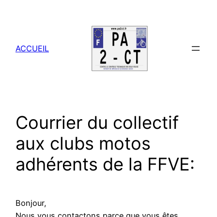
Aller
au
contenu
ACCUEIL
Courrier du collectif
aux clubs motos
adhérents de la FFVE:
Bonjour,
Nous vous contactons parce que vous êtes